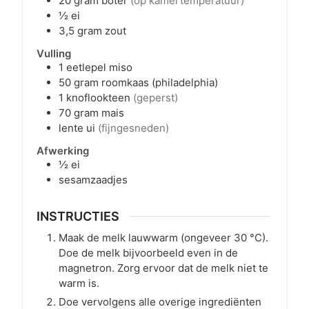
20
gram
boter
(op kamertemperatuur)
½
ei
3,5
gram
zout
Vulling
1
eetlepel
miso
50
gram
roomkaas (philadelphia)
1
knoflookteen
(geperst)
70
gram
mais
lente ui
(fijngesneden)
Afwerking
½
ei
sesamzaadjes
INSTRUCTIES
Maak de melk lauwwarm (ongeveer 30 °C).
Doe de melk bijvoorbeeld even in de
magnetron. Zorg ervoor dat de melk niet te
warm is.
Doe vervolgens alle overige ingrediënten