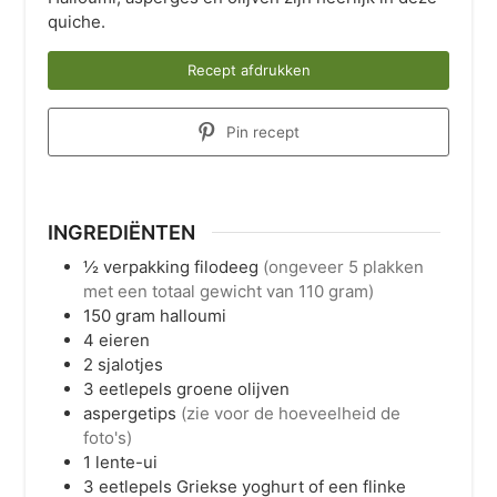
quiche.
Recept afdrukken
Pin recept
INGREDIËNTEN
½
verpakking
filodeeg
(ongeveer 5 plakken
met een totaal gewicht van 110 gram)
150
gram
halloumi
4
eieren
2
sjalotjes
3
eetlepels
groene olijven
aspergetips
(zie voor de hoeveelheid de
foto's)
1
lente-ui
3
eetlepels
Griekse yoghurt of een flinke