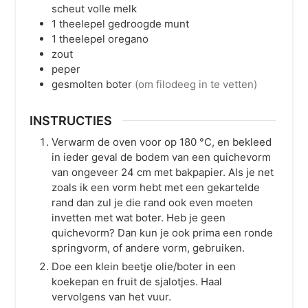
scheut volle melk
1
theelepel
gedroogde munt
1
theelepel
oregano
zout
peper
gesmolten boter
(om filodeeg in te vetten)
INSTRUCTIES
Verwarm de oven voor op
180
°C
, en bekleed
in ieder geval de bodem van een quichevorm
van ongeveer 24 cm met bakpapier. Als je net
zoals ik een vorm hebt met een gekartelde
rand dan zul je die rand ook even moeten
invetten met wat boter. Heb je geen
quichevorm? Dan kun je ook prima een ronde
springvorm, of andere vorm, gebruiken.
Doe een klein beetje olie/boter in een
koekepan en fruit de sjalotjes. Haal
vervolgens van het vuur.