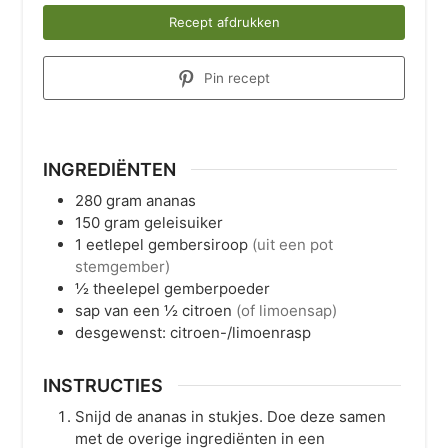
Recept afdrukken
Pin recept
INGREDIËNTEN
280
gram
ananas
150
gram
geleisuiker
1
eetlepel
gembersiroop
(uit een pot
stemgember)
½
theelepel
gemberpoeder
sap van een ½ citroen
(of limoensap)
desgewenst:
citroen-/limoenrasp
INSTRUCTIES
Snijd de ananas in stukjes. Doe deze samen
met de overige ingrediënten in een