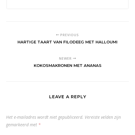
PREVIOUS
HARTIGE TAART VAN FILODEEG MET HALLOUMI
NEWER
KOKOSMAKRONEN MET ANANAS
LEAVE A REPLY
Het e-mailadres wordt niet gepubliceerd.
Vereiste velden zijn
gemarkeerd met
*