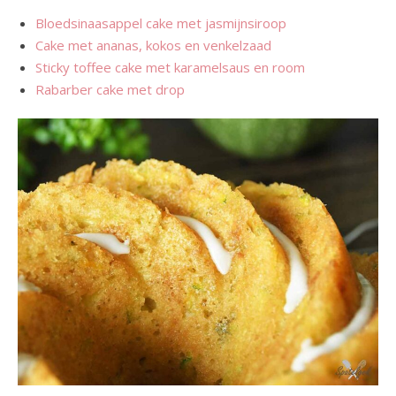
Bloedsinaasappel cake met jasmijnsiroop
Cake met ananas, kokos en venkelzaad
Sticky toffee cake met karamelsaus en room
Rabarber cake met drop