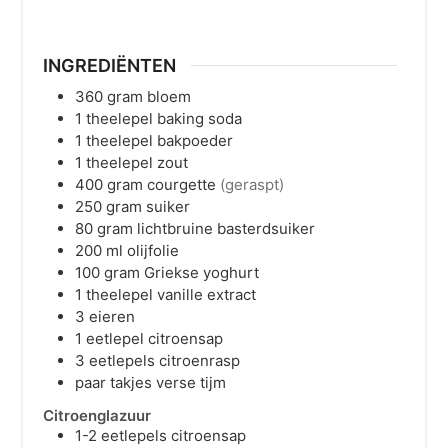
INGREDIËNTEN
360
gram
bloem
1
theelepel
baking soda
1
theelepel
bakpoeder
1
theelepel
zout
400
gram
courgette
(geraspt)
250
gram
suiker
80
gram
lichtbruine basterdsuiker
200
ml
olijfolie
100
gram
Griekse yoghurt
1
theelepel
vanille extract
3
eieren
1
eetlepel
citroensap
3
eetlepels
citroenrasp
paar
takjes
verse tijm
Citroenglazuur
1-2
eetlepels
citroensap