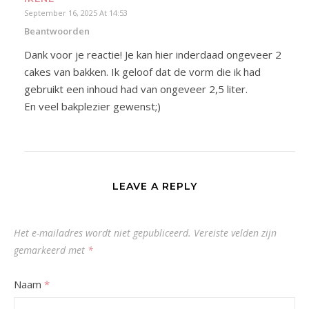
September 16, 2025 At 14:53
Beantwoorden
Dank voor je reactie! Je kan hier inderdaad ongeveer 2
cakes van bakken. Ik geloof dat de vorm die ik had
gebruikt een inhoud had van ongeveer 2,5 liter.
En veel bakplezier gewenst;)
LEAVE A REPLY
Het e-mailadres wordt niet gepubliceerd.
Vereiste velden zijn
gemarkeerd met
*
Naam
*