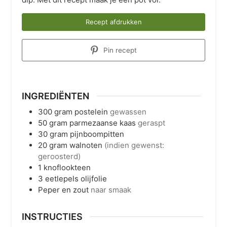
Recept afdrukken
Pin recept
INGREDIËNTEN
300
gram
postelein
gewassen
50
gram
parmezaanse kaas
geraspt
30
gram
pijnboompitten
20
gram
walnoten
(indien gewenst:
geroosterd)
1
knoflookteen
3
eetlepels
olijfolie
Peper en zout
naar smaak
INSTRUCTIES