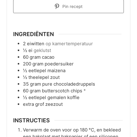
Pin recept
INGREDIËNTEN
2
eiwitten
op kamertemperatuur
½
ei
geklutst
60
gram
cacao
200
gram
poedersuiker
½
eetlepel
maizena
½
theelepel
zout
35
gram
pure chocoladedruppels
60
gram
butterscotch chips
*
½
eetlepel
gemalen koffie
extra grof zeezout
INSTRUCTIES
Verwarm de oven voor op 180 °C, en bekleed
een bakplaat met bakpapier of een siliconen