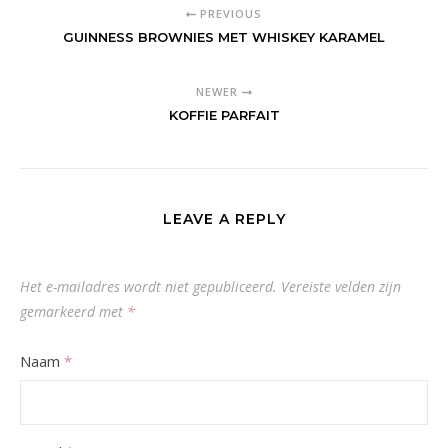
PREVIOUS
GUINNESS BROWNIES MET WHISKEY KARAMEL
NEWER
KOFFIE PARFAIT
LEAVE A REPLY
Het e-mailadres wordt niet gepubliceerd.
Vereiste velden zijn
gemarkeerd met
*
Naam
*