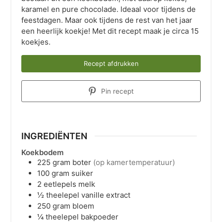
karamel en pure chocolade. Ideaal voor tijdens de
feestdagen. Maar ook tijdens de rest van het jaar
een heerlijk koekje! Met dit recept maak je circa 15
koekjes.
Recept afdrukken
Pin recept
INGREDIËNTEN
Koekbodem
225
gram
boter
(op kamertemperatuur)
100
gram
suiker
2
eetlepels
melk
½
theelepel
vanille extract
250
gram
bloem
¼
theelepel
bakpoeder