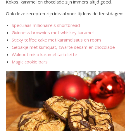
Kokos, karamel en chocolade zijn immers altijd goed.
Ook deze recepten zijn ideaal voor tijdens de feestdagen:
Speculaas millionaire’s shortbread
Guinness brownies met whiskey karamel
Sticky toffee cake met karamelsaus en room
Gebakje met kumquat, zwarte sesam en chocolade
Walnoot miso karamel tartelette
Magic cookie bars