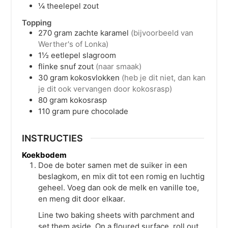
¼
theelepel
zout
Topping
270
gram
zachte karamel
(bijvoorbeeld van
Werther's of Lonka)
1½
eetlepel
slagroom
flinke snuf zout
(naar smaak)
30
gram
kokosvlokken
(heb je dit niet, dan kan
je dit ook vervangen door kokosrasp)
80
gram
kokosrasp
110
gram
pure chocolade
INSTRUCTIES
Koekbodem
Doe de boter samen met de suiker in een
beslagkom, en mix dit tot een romig en luchtig
geheel. Voeg dan ook de melk en vanille toe,
en meng dit door elkaar.
Line two baking sheets with parchment and
set them aside. On a floured surface, roll out