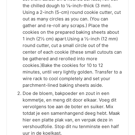
the chilled dough to ⅛-inch-thick (3 mm).
Using a 2-inch (5-cm) round cookie cutter, cut
out as many circles as you can. (You can
gather and re-roll any scraps.) Place the
cookies on the prepared baking sheets about
1 inch (2½ cm) apart.Using a ½-inch (12 mm)
round cutter, cut a small circle out of the
center of each cookie (these small cutouts can
be gathered and rerolled into more
cookies.)Bake the cookies for 10 to 12
minutes, until very lightly golden. Transfer to a
wire rack to cool completely and set your
parchment-lined baking sheets aside.
Doe de bloem, bakpoeder en zout in een
kommetje, en meng dit door elkaar. Voeg dit
vervolgens toe aan de boter en suiker. Mix
totdat je een samenhangend deeg hebt. Maak
hier een platte plak van, en verpak deze in
vershoudfolie. Stop dit nu tenminste een half
uur in de koelkast.