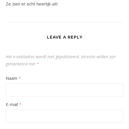
Ze zien er echt heerlijk uit!
LEAVE A REPLY
Het e-mailadres wordt niet gepubliceerd.
Vereiste velden zijn
gemarkeerd met
*
Naam
*
E-mail
*