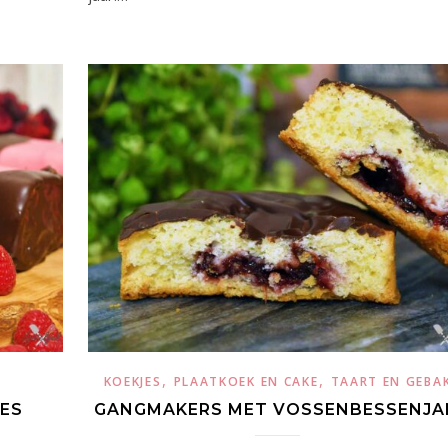
,
,
KOEKJES
PLAATKOEK EN CAKE
TAART EN GEBA
ES
GANGMAKERS MET VOSSENBESSENJ