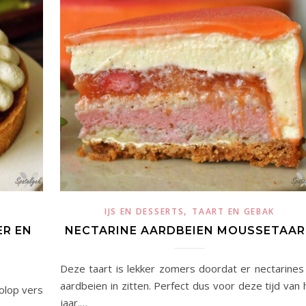
,
IJS EN DESSERTS
TAART EN GEBAK
ER EN
NECTARINE AARDBEIEN MOUSSETAA
Deze taart is lekker zomers doordat er nectarines
aardbeien in zitten. Perfect dus voor deze tijd van 
olop vers
jaar.…