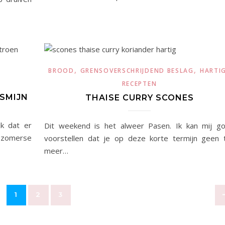
,
,
BROOD
GRENSOVERSCHRIJDEND BESLAG
HARTI
RECEPTEN
ASMIJN
THAISE CURRY SCONES
jk dat er
Dit weekend is het alweer Pasen. Ik kan mij g
n zomerse
voorstellen dat je op deze korte termijn geen t
meer…
1
2
3