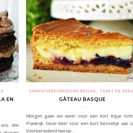
,
AK
GRENSOVERSCHRIJDEND BESLAG
TAART EN GEB
A EN
GÂTEAU BASQUE
Morgen gaan we weer voor een kort tripje richt
Frankrijk. Deze keer voor een kort bezoekje aan Lil
j ons. We
Voorbereidend hierop…
p druiven