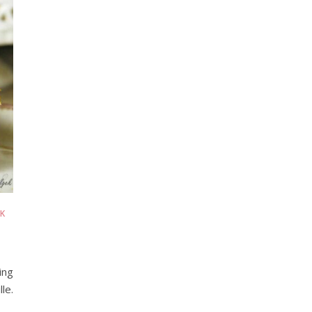
AK
ing
le.