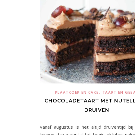
,
PLAATKOEK EN CAKE
TAART EN GEB
CHOCOLADETAART MET NUTELL
DRUIVEN
Vanaf augustus is het altijd druiventijd bi
kunnen dan meestal tot begin oktober volo