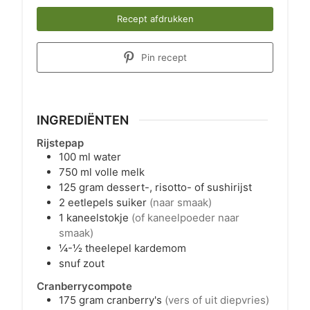
Recept afdrukken
Pin recept
INGREDIËNTEN
Rijstepap
100
ml
water
750
ml
volle melk
125
gram
dessert-, risotto- of sushirijst
2
eetlepels
suiker
(naar smaak)
1
kaneelstokje
(of kaneelpoeder naar
smaak)
¼-½
theelepel
kardemom
snuf
zout
Cranberrycompote
175
gram
cranberry's
(vers of uit diepvries)