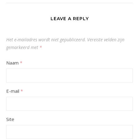
LEAVE A REPLY
Het e-mailadres wordt niet gepubliceerd.
Vereiste velden zijn
gemarkeerd met
*
Naam
*
E-mail
*
Site