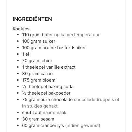
INGREDIËNTEN
Koekjes
110
gram
boter
op kamertemperatuur
100
gram
suiker
100
gram
bruine basterdsuiker
1
ei
70
gram
tahini
1
theelepel
vanille extract
30
gram
cacao
175
gram
bloem
½
theelepel
baking soda
½
theelepel
bakpoeder
75
gram
pure chocolade
chocoladedruppels of
in stukjes gehakt
snuf zout
naar smaak
30
gram
sesam
60
gram
cranberry's
(indien gewenst)