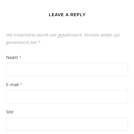
LEAVE A REPLY
Het e-mailadres wordt niet gepubliceerd.
Vereiste velden zijn
gemarkeerd met
*
Naam
*
E-mail
*
Site