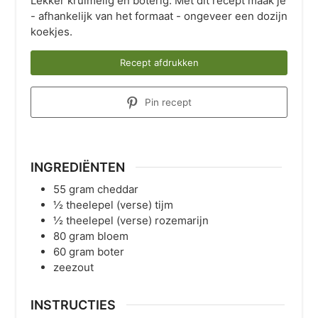
Lekker kruimelig en boterig. Met dit recept maak je
- afhankelijk van het formaat - ongeveer een dozijn
koekjes.
Recept afdrukken
Pin recept
INGREDIËNTEN
55
gram
cheddar
½
theelepel
(verse) tijm
½
theelepel
(verse) rozemarijn
80
gram
bloem
60
gram
boter
zeezout
INSTRUCTIES