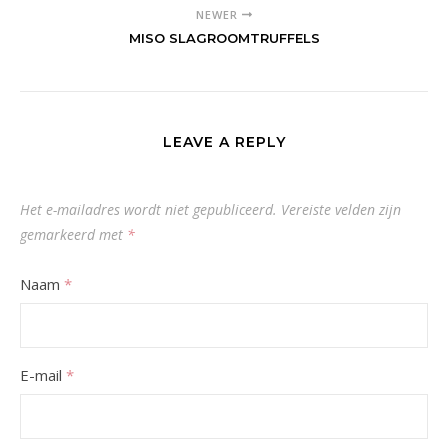
NEWER
MISO SLAGROOMTRUFFELS
LEAVE A REPLY
Het e-mailadres wordt niet gepubliceerd.
Vereiste velden zijn
gemarkeerd met
*
Naam
*
E-mail
*