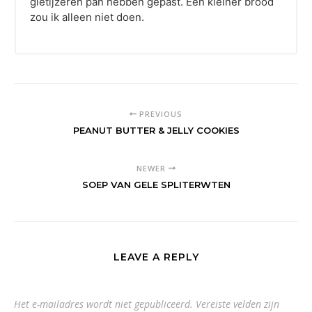
gietijzeren pan hebben gepast. Een kleiner brood
zou ik alleen niet doen.
PREVIOUS
PEANUT BUTTER & JELLY COOKIES
NEWER
SOEP VAN GELE SPLITERWTEN
LEAVE A REPLY
Het e-mailadres wordt niet gepubliceerd.
Vereiste velden zijn