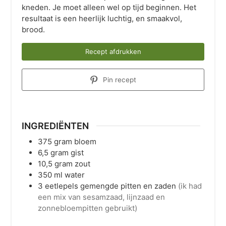
kneden. Je moet alleen wel op tijd beginnen. Het
resultaat is een heerlijk luchtig, en smaakvol,
brood.
Recept afdrukken
Pin recept
INGREDIËNTEN
375
gram
bloem
6,5
gram
gist
10,5
gram
zout
350
ml
water
3
eetlepels
gemengde pitten en zaden
(ik had
een mix van sesamzaad, lijnzaad en
zonnebloempitten gebruikt)