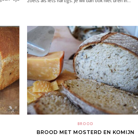
zoets als iets hartigs. Je wil dan ook niet uren in…
BROOD
BROOD MET MOSTERD EN KOMIJN