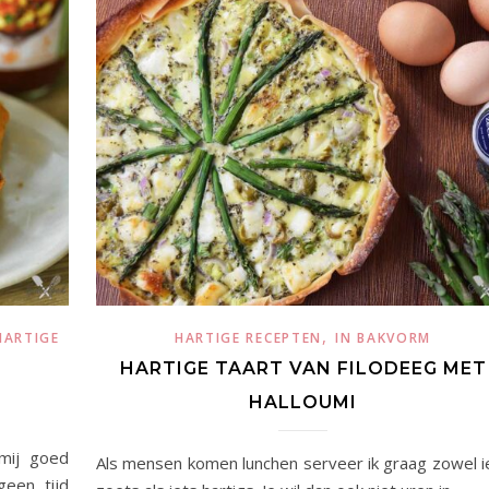
,
HARTIGE
HARTIGE RECEPTEN
IN BAKVORM
HARTIGE TAART VAN FILODEEG MET
HALLOUMI
mij goed
Als mensen komen lunchen serveer ik graag zowel i
geen tijd