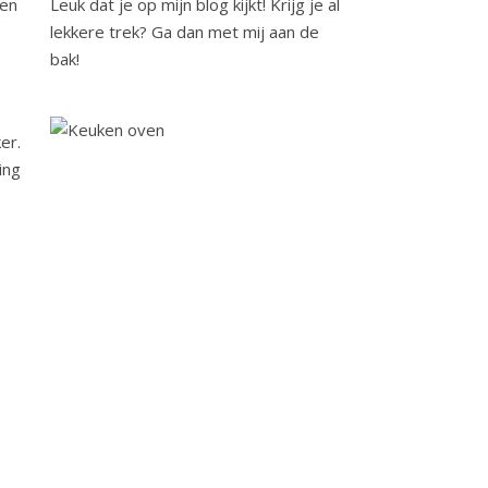
Leuk dat je op mijn blog kijkt! Krijg je al
lekkere trek? Ga dan met mij aan de
bak!
er.
ing