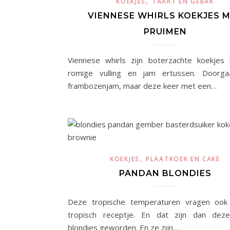
,
KOEKJES
TAART EN GEBAK
VIENNESE WHIRLS KOEKJES 
PRUIMEN
Viennese whirls zijn boterzachte koekjes
romige vulling en jam ertussen. Doorg
frambozenjam, maar deze keer met een…
,
KOEKJES
PLAATKOEK EN CAKE
PANDAN BLONDIES
Deze tropische temperaturen vragen oo
tropisch receptje. En dat zijn dan dez
blondies geworden. En ze zijn…