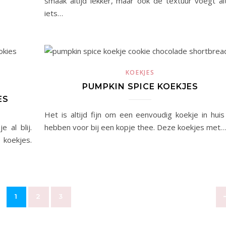
smaak altijd lekker, maar ook de textuur voegt alt
iets…
KOEKJES
PUMPKIN SPICE KOEKJES
ES
Het is altijd fijn om een eenvoudig koekje in huis
 al blij.
hebben voor bij een kopje thee. Deze koekjes met…
 koekjes.
1
2
3