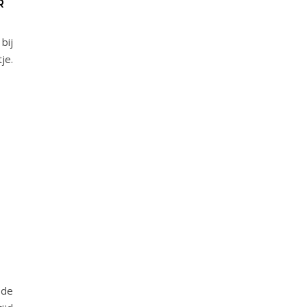
R
bij
je.
 de