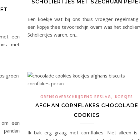
SCHOLIERTJES MET SZECHUAN PEPE
MET
Een koekje wat bij ons thuis vroeger regelmatig 
een kopje thee tevoorschijn kwam was het scholiert
Scholiertjes waren, en…
 met een
aans met
,
GRENSOVERSCHRIJDEND BESLAG
KOEKJES
AFGHAN CORNFLAKES CHOCOLADE
COOKIES
k om een
e pandan
Ik bak erg graag met cornflakes. Niet alleen is