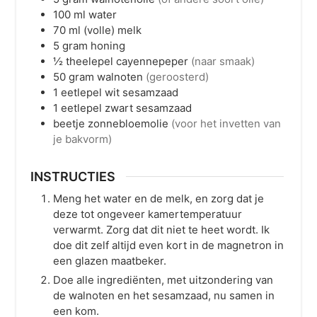
100
ml
water
70
ml
(volle) melk
5
gram
honing
½
theelepel
cayennepeper
(naar smaak)
50
gram
walnoten
(geroosterd)
1
eetlepel
wit sesamzaad
1
eetlepel
zwart sesamzaad
beetje
zonnebloemolie
(voor het invetten van
je bakvorm)
INSTRUCTIES
Meng het water en de melk, en zorg dat je
deze tot ongeveer kamertemperatuur
verwarmt. Zorg dat dit niet te heet wordt. Ik
doe dit zelf altijd even kort in de magnetron in
een glazen maatbeker.
Doe alle ingrediënten, met uitzondering van
de walnoten en het sesamzaad, nu samen in
een kom.