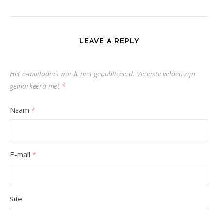
LEAVE A REPLY
Het e-mailadres wordt niet gepubliceerd.
Vereiste velden zijn
gemarkeerd met
*
Naam
*
E-mail
*
Site