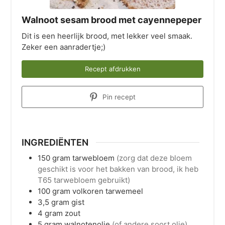
Walnoot sesam brood met cayennepeper
Dit is een heerlijk brood, met lekker veel smaak.
Zeker een aanradertje;)
Recept afdrukken
Pin recept
INGREDIËNTEN
150
gram
tarwebloem
(zorg dat deze bloem
geschikt is voor het bakken van brood, ik heb
T65 tarwebloem gebruikt)
100
gram
volkoren tarwemeel
3,5
gram
gist
4
gram
zout
5
gram
walnotenolie
(of andere soort olie)