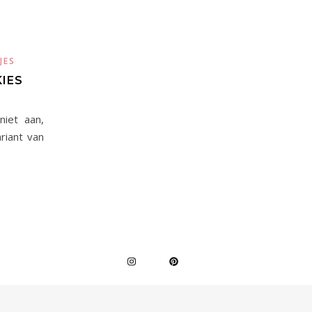
JES
IES
iet aan,
riant van