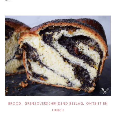
,
,
BROOD
GRENSOVERSCHRIJDEND BESLAG
ONTBIJT EN
LUNCH