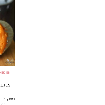
OEK EN
EJES
n ik geen
K of…