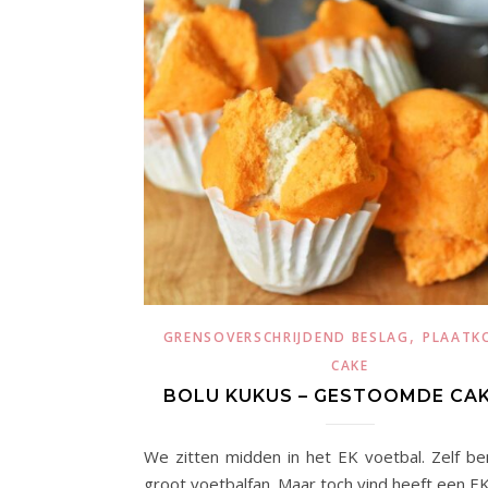
,
GRENSOVERSCHRIJDEND BESLAG
PLAATK
CAKE
BOLU KUKUS – GESTOOMDE CAK
We zitten midden in het EK voetbal. Zelf be
groot voetbalfan. Maar toch vind heeft een E